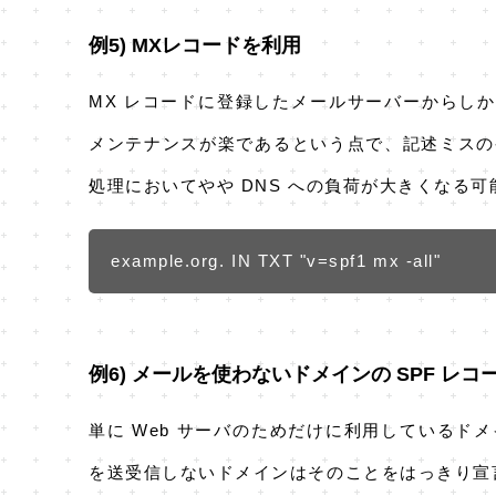
例5) MXレコードを利用
MX レコードに登録したメールサーバーからしか
メンテナンスが楽であるという点で、記述ミスの
処理においてやや DNS への負荷が大きくなる
example.org. IN TXT "v=spf1 mx -all"
例6) メールを使わないドメインの SPF レコ
単に Web サーバのためだけに利用しているド
を送受信しないドメインはそのことをはっきり宣